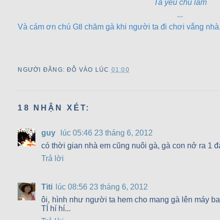
Ta yêu chú lắm
...
Và cám ơn chú Gtl chăm gà khi người ta đi chơi vắng nhà
NGƯỜI ĐĂNG:
ĐỖ
VÀO LÚC
01:00
18 NHẬN XÉT:
guy
lúc 05:46 23 tháng 6, 2012
có thời gian nhà em cũng nuôi gà, gà con nở ra 1 đ
Trả lời
Titi
lúc 08:56 23 tháng 6, 2012
ôi, hình như người ta hem cho mang gà lên máy bay
TÍ hí hí...