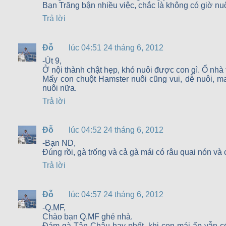
Bạn Trăng bận nhiều việc, chắc là không có giờ nu
Trả lời
Đỗ
lúc 04:51 24 tháng 6, 2012
-Út 9,
Ở nội thành chật hẹp, khó nuôi được con gì. Ổ nhà 
Mấy con chuột Hamster nuôi cũng vui, dễ nuôi, ma
nuôi nữa.
Trả lời
Đỗ
lúc 04:52 24 tháng 6, 2012
-Bạn ND,
Đúng rồi, gà trống và cả gà mái có râu quai nón và
Trả lời
Đỗ
lúc 04:57 24 tháng 6, 2012
-Q.MF,
Chào bạn Q.MF ghé nhà.
Đám gà Tân Châu hay phết, khi con mái ấp vẫn có