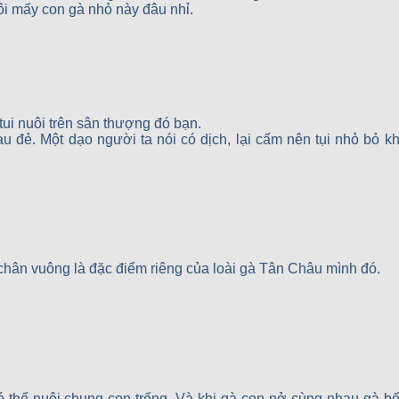
ôi mấy con gà nhỏ này đâu nhỉ.
tui nuôi trên sân thượng đó bạn.
u đẻ. Một dạo người ta nói có dịch, lại cấm nên tụi nhỏ bỏ k
 chân vuông là đặc điểm riêng của loài gà Tân Châu mình đó.
 thể nuôi chung con trống. Và khi gà con nở cùng nhau gà b