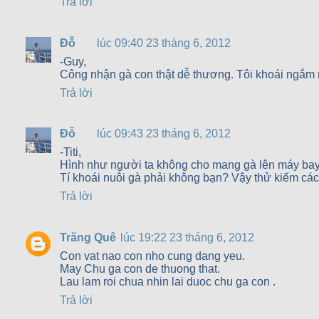
Trả lời
Đỗ
lúc 09:40 23 tháng 6, 2012
-Guy,
Công nhận gà con thật dễ thương. Tôi khoái ngắm 
Trả lời
Đỗ
lúc 09:43 23 tháng 6, 2012
-Titi,
Hình như người ta không cho mang gà lên máy bay
Tí khoái nuôi gà phải không bạn? Vậy thử kiếm cách
Trả lời
Trăng Quê
lúc 19:22 23 tháng 6, 2012
Con vat nao con nho cung dang yeu.
May Chu ga con de thuong that.
Lau lam roi chua nhin lai duoc chu ga con .
Trả lời