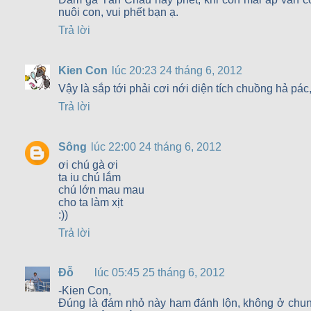
nuôi con, vui phết bạn ạ.
Trả lời
Kien Con
lúc 20:23 24 tháng 6, 2012
Vậy là sắp tới phải cơi nới diện tích chuồng hả pá
Trả lời
Sông
lúc 22:00 24 tháng 6, 2012
ơi chú gà ơi
ta iu chú lắm
chú lớn mau mau
cho ta làm xịt
:))
Trả lời
Đỗ
lúc 05:45 25 tháng 6, 2012
-Kien Con,
Đúng là đám nhỏ này ham đánh lộn, không ở chung