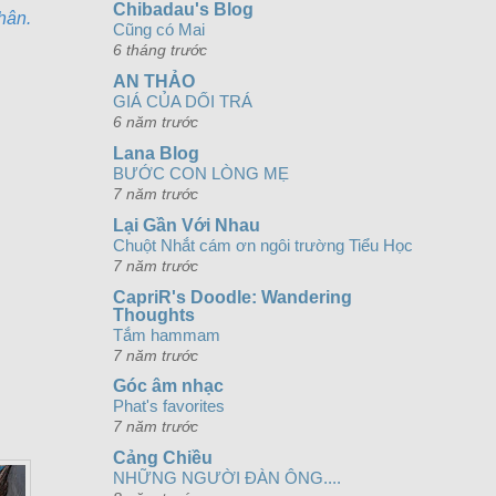
Chibadau's Blog
hân.
Cũng có Mai
6 tháng trước
AN THẢO
GIÁ CỦA DỐI TRÁ
6 năm trước
Lana Blog
BƯỚC CON LÒNG MẸ
7 năm trước
Lại Gần Với Nhau
Chuột Nhắt cám ơn ngôi trường Tiểu Học
7 năm trước
CapriR's Doodle: Wandering
Thoughts
Tắm hammam
7 năm trước
Góc âm nhạc
Phat's favorites
7 năm trước
Cảng Chiều
NHỮNG NGƯỜI ĐÀN ÔNG....