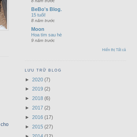
8 năm trước
BeBo's Blog.
15 tuổi!
8 năm trước
Moon
Hoa tím sau hè
9 năm trước
Hiển thị Tất cả
LƯU TRỮ BLOG
►
2020
(7)
►
2019
(2)
►
2018
(6)
►
2017
(2)
►
2016
(17)
 cho
►
2015
(27)
►
2014
(12)